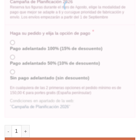
Campaña de Planificación 2026
Reserva tus figuras durante el mes de Agosto, elige la modalidad de
pago que mejor se adapte a ti y consigue prioridad de fabricación y
envío. Los envíos empezarán a partir del 1 de Septiembre
*
Haga su pedido y elija la opción de pago
Pago adelantado 100% (15% de descuento)
Pago adelantado 50% (10% de descuento)
Sin pago adelantado (sin descuento)
En cualquiera de las 2 primeras opciones el pedido mínimo es de
150,00 € para portes gratis (España penínsular)
Condiciones en apartado de la web:
"
Campaña de Planificación 2026
"