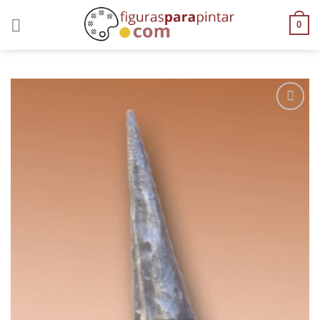
0
AÑADIR
A LA
LISTA
DE
DESEOS