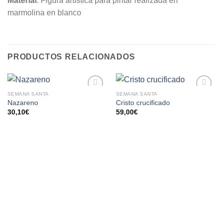
Material
: Figura artística para pintar realizada en
marmolina en blanco
PRODUCTOS RELACIONADOS
SEMANA SANTA
SEMANA SANTA
AÑADIR
AÑADIR
Nazareno
Cristo crucificado
A LA
A LA
30,10
€
59,00
€
LISTA
LISTA
DE
DE
DESEOS
DESEOS