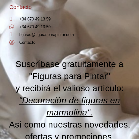
Contacto
+34 670 49 13 59
+34 670 49 13 59
figuras@figurasparapintar.com
Contacto
Suscríbase gratuitamente a
"Figuras para Pintar"
y recibirá el valioso artículo:
"Decoración de figuras en
marmolina".
Así como nuestras novedades,
ofertas y promociones.