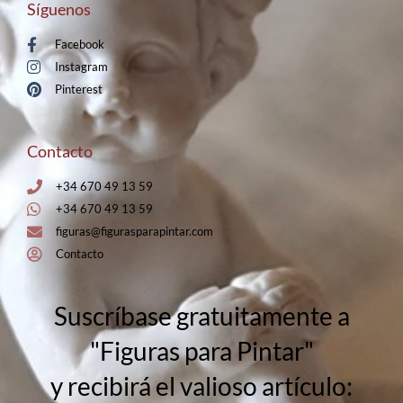
Síguenos
Facebook
Instagram
Pinterest
Contacto
+34 670 49 13 59
+34 670 49 13 59
figuras@figurasparapintar.com
Contacto
Suscríbase gratuitamente a
"Figuras para Pintar"
y recibirá el valioso artículo: