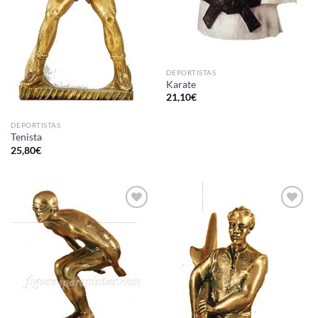
DEPORTISTAS
Karate
21,10
€
DEPORTISTAS
Tenista
25,80
€
AÑADIR
AÑADIR
A LA
A LA
LISTA
LISTA
DE
DE
DESEOS
DESEOS