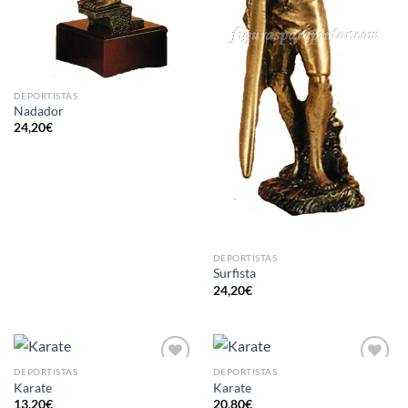
DEPORTISTAS
Nadador
24,20
€
DEPORTISTAS
Surfista
24,20
€
DEPORTISTAS
DEPORTISTAS
AÑADIR
AÑADIR
Karate
Karate
A LA
A LA
13,20
€
20,80
€