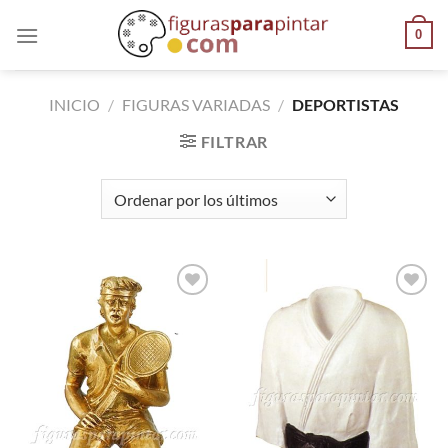
0
INICIO
/
FIGURAS VARIADAS
/
DEPORTISTAS
FILTRAR
AÑADIR
AÑADIR
A LA
A LA
LISTA
LISTA
DE
DE
DESEOS
DESEOS