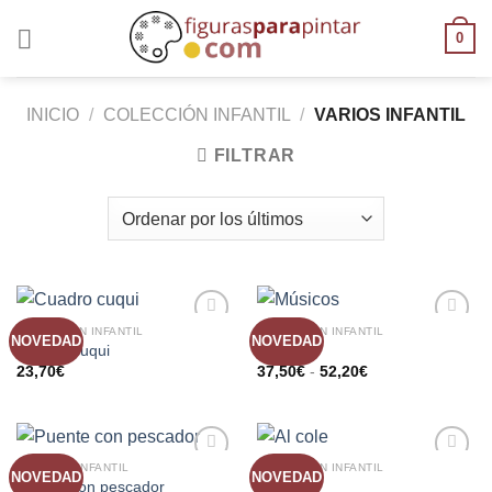
0
INICIO
/
COLECCIÓN INFANTIL
/
VARIOS INFANTIL
FILTRAR
COLECCIÓN INFANTIL
COLECCIÓN INFANTIL
NOVEDAD
NOVEDAD
AÑADIR
AÑADIR
Cuadro cuqui
Músicos
A LA
A LA
23,70
€
37,50
€
-
52,20
€
LISTA
LISTA
DE
DE
DESEOS
DESEOS
BELENES INFANTIL
COLECCIÓN INFANTIL
NOVEDAD
NOVEDAD
AÑADIR
AÑADIR
Puente con pescador
Al cole