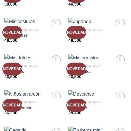
A LA
A LA
38,00
€
46,50
€
LISTA
LISTA
DE
DE
DESEOS
DESEOS
COLECCIÓN INFANTIL
COLECCIÓN INFANTIL
NOVEDAD
NOVEDAD
AÑADIR
AÑADIR
Mis costuras
Jugando
A LA
A LA
46,50
€
46,50
€
LISTA
LISTA
DE
DE
DESEOS
DESEOS
COLECCIÓN INFANTIL
COLECCIÓN INFANTIL
NOVEDAD
NOVEDAD
AÑADIR
AÑADIR
Mis dulces
Mis huevitos
A LA
A LA
46,50
€
46,50
€
LISTA
LISTA
DE
DE
DESEOS
DESEOS
COLECCIÓN INFANTIL
COLECCIÓN INFANTIL
NOVEDAD
NOVEDAD
AÑADIR
AÑADIR
Niños en arcón
Descanso
A LA
A LA
36,20
€
28,40
€
LISTA
LISTA
DE
DE
DESEOS
DESEOS