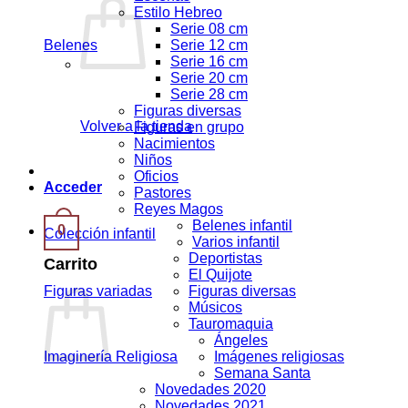
Estilo Hebreo
Serie 08 cm
Belenes
Serie 12 cm
Serie 16 cm
Serie 20 cm
Serie 28 cm
Figuras diversas
Volver a la tienda
Figuras en grupo
Nacimientos
Niños
Oficios
Acceder
Pastores
Reyes Magos
Belenes infantil
0
Colección infantil
Varios infantil
Deportistas
Carrito
El Quijote
Figuras variadas
Figuras diversas
Músicos
Tauromaquia
Ángeles
Imaginería Religiosa
Imágenes religiosas
Semana Santa
Novedades 2020
Novedades 2021