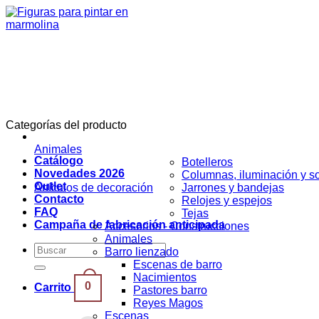
Saltar
al
contenido
Categorías del producto
Animales
Catálogo
Botelleros
Novedades 2026
Columnas, iluminación y s
Outlet
Artículos de decoración
Jarrones y bandejas
Contacto
Relojes y espejos
FAQ
Tejas
Campaña de fabricación anticipada
Accesorios - Construcciones
Animales
Buscar
Barro lienzado
por:
Escenas de barro
Nacimientos
0
Carrito
Pastores barro
Reyes Magos
Escenas