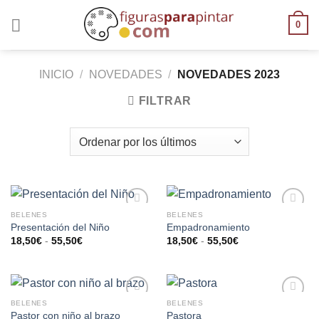
0
INICIO
/
NOVEDADES
/
NOVEDADES 2023
FILTRAR
BELENES
BELENES
AÑADIR
AÑADIR
Presentación del Niño
Empadronamiento
A LA
A LA
18,50
€
-
55,50
€
18,50
€
-
55,50
€
LISTA
LISTA
DE
DE
DESEOS
DESEOS
BELENES
BELENES
AÑADIR
AÑADIR
Pastor con niño al brazo
Pastora