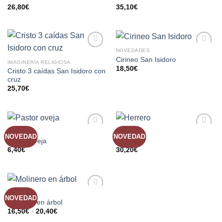
A LA
A LA
26,80
€
35,10
€
LISTA
LISTA
DE
DE
DESEOS
DESEOS
NOVEDADES
AÑADIR
AÑADIR
Cirineo San Isidoro
IMAGINERÍA RELIGIOSA
A LA
A LA
18,50
€
Cristo 3 caídas San Isidoro con
LISTA
LISTA
cruz
DE
DE
25,70
€
DESEOS
DESEOS
BELENES
BELENES
NOVEDAD
NOVEDAD
AÑADIR
AÑADIR
Pastor oveja
Herrero
A LA
A LA
6,40
€
30,20
€
LISTA
LISTA
DE
DE
DESEOS
DESEOS
BELENES
NOVEDAD
AÑADIR
Molinero en árbol
A LA
16,50
€
-
20,40
€
LISTA