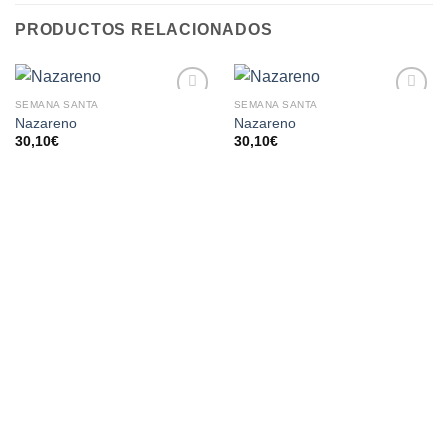
PRODUCTOS RELACIONADOS
SEMANA SANTA
SEMANA SANTA
AÑADIR
AÑADIR
Nazareno
Nazareno
A LA
A LA
30,10
€
30,10
€
LISTA
LISTA
DE
DE
DESEOS
DESEOS