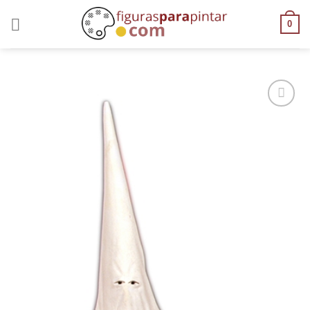
0
AÑADIR
A LA
LISTA
DE
DESEOS