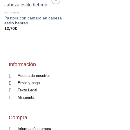
AÑADIR
BELENES
A LA
Pastora con cántaro en cabeza
LISTA
estilo hebreo
DE
12,70
€
DESEOS
Información
Acerca de nosotros
Envio y pago
Texto Legal
Mi cuenta
Compra
Información compra