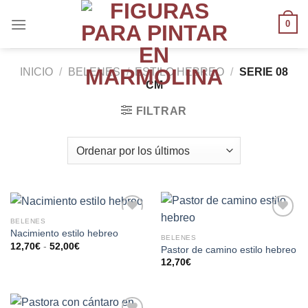
0
INICIO
/
BELENES
/
ESTILO HEBREO
/
SERIE 08
CM
FILTRAR
BELENES
AÑADIR
AÑADIR
Nacimiento estilo hebreo
BELENES
A LA
A LA
12,70
€
-
52,00
€
Pastor de camino estilo hebreo
LISTA
LISTA
12,70
€
DE
DE
DESEOS
DESEOS