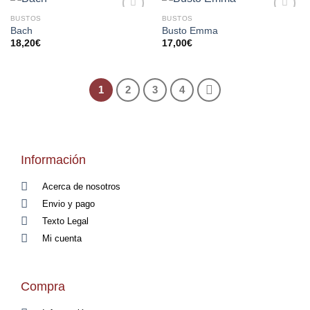
BUSTOS
BUSTOS
AÑADIR
AÑADIR
Bach
Busto Emma
A LA
A LA
18,20
€
17,00
€
LISTA
LISTA
DE
DE
DESEOS
DESEOS
1
2
3
4
Información
Acerca de nosotros
Envio y pago
Texto Legal
Mi cuenta
Compra