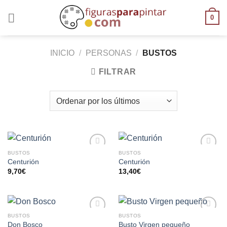
0
INICIO
/
PERSONAS
/
BUSTOS
FILTRAR
BUSTOS
BUSTOS
AÑADIR
AÑADIR
Centurión
Centurión
A LA
A LA
9,70
€
13,40
€
LISTA
LISTA
DE
DE
DESEOS
DESEOS
BUSTOS
BUSTOS
AÑADIR
AÑADIR
Don Bosco
Busto Virgen pequeño