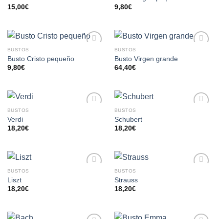
A LA
A LA
15,00
€
9,80
€
LISTA
LISTA
DE
DE
DESEOS
DESEOS
BUSTOS
BUSTOS
AÑADIR
AÑADIR
Busto Cristo pequeño
Busto Virgen grande
A LA
A LA
9,80
€
64,40
€
LISTA
LISTA
DE
DE
DESEOS
DESEOS
BUSTOS
BUSTOS
AÑADIR
AÑADIR
Verdi
Schubert
A LA
A LA
18,20
€
18,20
€
LISTA
LISTA
DE
DE
DESEOS
DESEOS
BUSTOS
BUSTOS
AÑADIR
AÑADIR
Liszt
Strauss
A LA
A LA
18,20
€
18,20
€
LISTA
LISTA
DE
DE
DESEOS
DESEOS