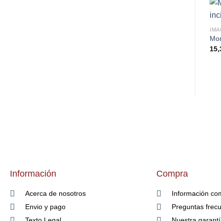
IMA
Mon
15,
Información
Compra
Acerca de nosotros
Información co
Envio y pago
Preguntas frec
Texto Legal
Nuestra garant