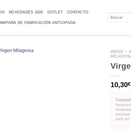
GO
NOVEDADES 2026
OUTLET
CONTACTO
AMPAÑA DE FABRICACIÓN ANTICIPADA
INICIO
/
RELIGIOS
Virge
AÑADIR
A LA
LISTA
10,30
€
DE
DESEOS
Campaña
Reserva t
modalidad
prioridad
partir de