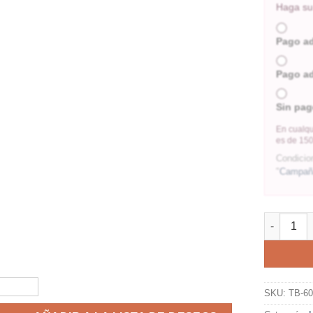
Haga su 
Pago a
Pago a
Sin pag
En cualqu
es de 150
Condicio
"
Campaña
SKU:
TB-6