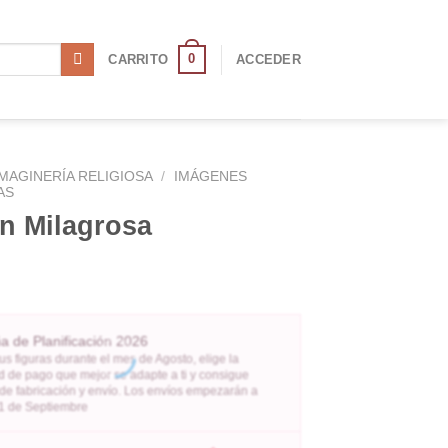
0
CARRITO
ACCEDER
IMAGINERÍA RELIGIOSA
/
IMÁGENES
AS
n Milagrosa
 de Planificación 2026
us figuras durante el mes de Agosto, elige la
 de pago que mejor se adapte a ti y consigue
 de fabricación y envío. Los envíos empezarán a
l 1 de Septiembre