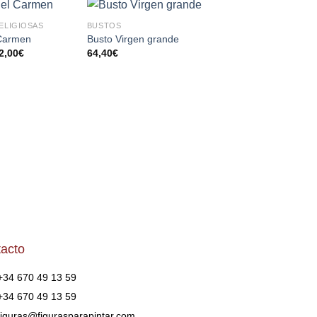
ELIGIOSAS
BUSTOS
IMÁGENES RELIGIOS
AÑADIR
AÑADIR
AÑA
 Carmen
Busto Virgen grande
Virgen de Guadalu
A LA
A LA
A 
2,00
€
64,40
€
29,70
€
LISTA
LISTA
LI
DE
DE
D
DESEOS
DESEOS
DES
acto
+34 670 49 13 59
+34 670 49 13 59
figuras@figurasparapintar.com