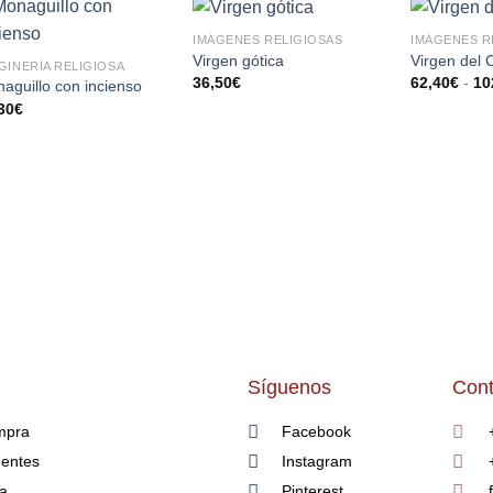
IMÁGENES RELIGIOSAS
IMÁGENES R
AÑADIR
AÑADIR
Virgen gótica
Virgen del
GINERÍA RELIGIOSA
A LA
A LA
36,50
€
62,40
€
-
10
aguillo con incienso
LISTA
LISTA
30
€
DE
DE
DESEOS
DESEOS
Síguenos
Cont
mpra
Facebook
uentes
Instagram
ía
Pinterest