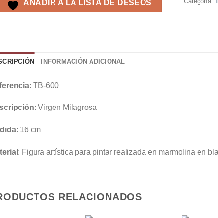
Categoría:
AÑADIR A LA LISTA DE DESEOS
SCRIPCIÓN
INFORMACIÓN ADICIONAL
ferencia
: TB-600
scripción
: Virgen Milagrosa
dida
: 16 cm
erial
: Figura artística para pintar realizada en marmolina en bl
RODUCTOS RELACIONADOS