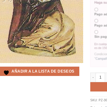
Haga su 
Pago a
Pago a
Sin pag
En cualqu
es de 150
Condicio
"
Campaña
AÑADIR A LA LISTA DE DESEOS
SKU:
PZ-3