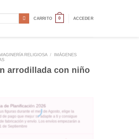
0
CARRITO
ACCEDER
IMAGINERÍA RELIGIOSA
/
IMÁGENES
AS
n arrodillada con niño
 de Planificación 2026
us figuras durante el mes de Agosto, elige la
 de pago que mejor se adapte a ti y consigue
 de fabricación y envío. Los envíos empezarán a
l 1 de Septiembre