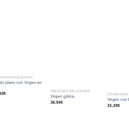
AÑADIR
AÑADIR
A LA
A LA
LISTA
LISTA
DE
DE
DESEOS
DESEOS
GINERÍA RELIGIOSA
lo plano con Virgen en
a
IMÁGENES RELIGIOSAS
10
€
NOVEDADES 
Virgen gótica
Virgen con 
36,50
€
31,30
€