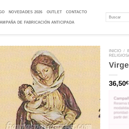
GO
NOVEDADES 2026
OUTLET
CONTACTO
AMPAÑA DE FABRICACIÓN ANTICIPADA
INICIO
/
RELIGIOS
Virge
AÑADIR
A LA
LISTA
36,50
€
DE
DESEOS
Campaña
Reserva t
modalidad
prioridad
partir de