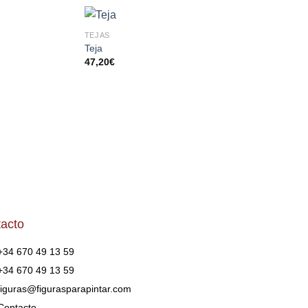
TEJAS
TEJAS
AÑADIR
AÑADIR
AÑA
Teja
Teja
A LA
A LA
A 
47,20
€
18,50
€
LISTA
LISTA
LI
DE
DE
D
DESEOS
DESEOS
DES
acto
+34 670 49 13 59
+34 670 49 13 59
figuras@figurasparapintar.com
Contacto