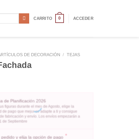
0
CARRITO
ACCEDER
ARTÍCULOS DE DECORACIÓN
/
TEJAS
 Fachada
 de Planificación 2026
us figuras durante el mes de Agosto, elige la
 de pago que mejor se adapte a ti y consigue
 de fabricación y envío. Los envíos empezarán a
l 1 de Septiembre
*
pedido y elija la opción de pago