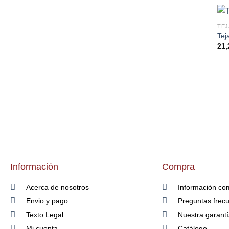
TEJ
Tej
21,
Información
Compra
Acerca de nosotros
Información co
Envio y pago
Preguntas frec
Texto Legal
Nuestra garant
Mi cuenta
Catálogo