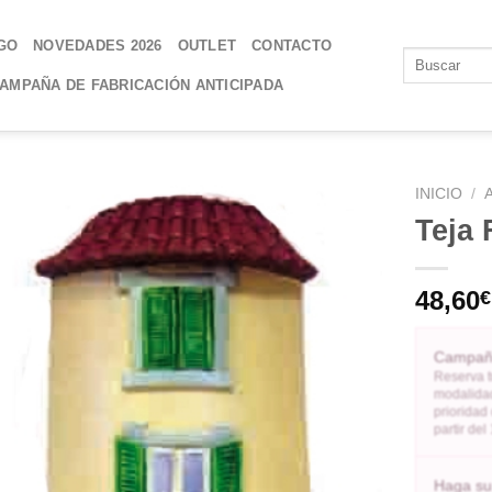
GO
NOVEDADES 2026
OUTLET
CONTACTO
AMPAÑA DE FABRICACIÓN ANTICIPADA
INICIO
/
Teja
AÑADIR
A LA
48,60
€
LISTA
DE
DESEOS
Campaña
Reserva t
modalidad
prioridad
partir de
Haga su 