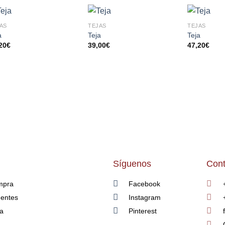
AS
TEJAS
TEJAS
AÑADIR
AÑADIR
a
Teja
Teja
A LA
A LA
20
€
39,00
€
47,20
€
LISTA
LISTA
DE
DE
DESEOS
DESEOS
Síguenos
Cont
mpra
Facebook
uentes
Instagram
ía
Pinterest