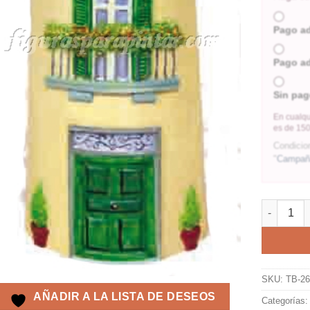
Pago a
Pago a
Sin pag
En cualqu
es de 150
Condicio
"
Campaña
SKU:
TB-2
AÑADIR A LA LISTA DE DESEOS
Categorías