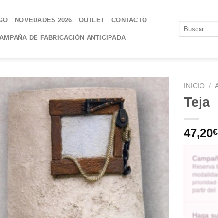
GO
NOVEDADES 2026
OUTLET
CONTACTO
AMPAÑA DE FABRICACIÓN ANTICIPADA
INICIO
/
Teja
AÑADIR
A LA
47,20
€
LISTA
DE
DESEOS
Campaña
Reserva t
modalidad
prioridad
partir de
Haga su 