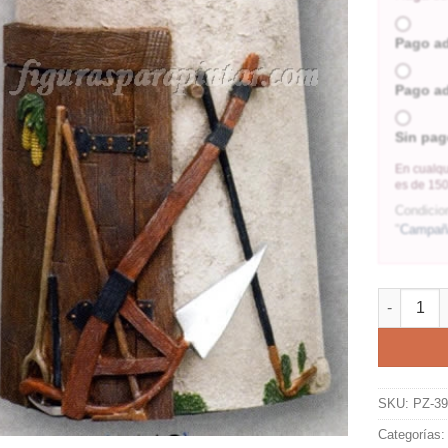
Pago a
Pago a
Sin pag
En cualqu
es de 150
Condicio
"
Campaña
SKU:
PZ-3
Categorías