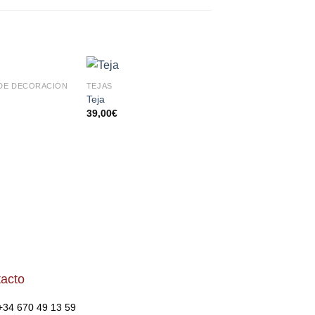
DE DECORACIÓN
TEJAS
TEJAS
AÑADIR
AÑADIR
AÑA
Teja
Teja
A LA
A LA
A 
39,00
€
47,20
€
LISTA
LISTA
LI
DE
DE
D
DESEOS
DESEOS
DES
acto
+34 670 49 13 59