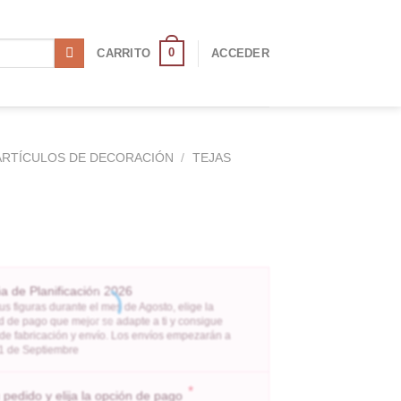
0
CARRITO
ACCEDER
ARTÍCULOS DE DECORACIÓN
/
TEJAS
 de Planificación 2026
us figuras durante el mes de Agosto, elige la
 de pago que mejor se adapte a ti y consigue
 de fabricación y envío. Los envíos empezarán a
l 1 de Septiembre
*
pedido y elija la opción de pago