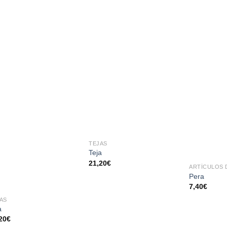
AÑADIR
AÑADIR
A LA
A LA
LISTA
LISTA
DE
DE
DESEOS
DESEOS
TEJAS
Teja
21,20
€
ARTÍCULOS 
Pera
7,40
€
AS
a
20
€