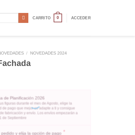
0
CARRITO
ACCEDER
NOVEDADES
/
NOVEDADES 2024
 Fachada
 de Planificación 2026
us figuras durante el mes de Agosto, elige la
 de pago que mejor se adapte a ti y consigue
 de fabricación y envío. Los envíos empezarán a
l 1 de Septiembre
*
pedido y elija la opción de pago