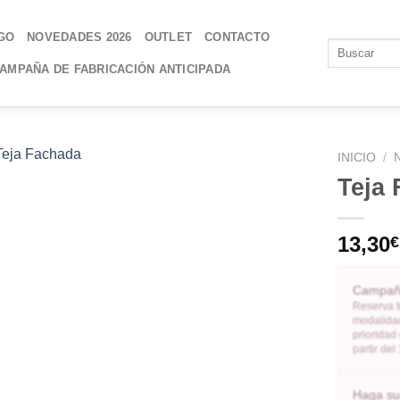
GO
NOVEDADES 2026
OUTLET
CONTACTO
AMPAÑA DE FABRICACIÓN ANTICIPADA
INICIO
/
Teja
AÑADIR
A LA
13,30
€
LISTA
DE
DESEOS
Campaña
Reserva t
modalidad
prioridad
partir de
Haga su 