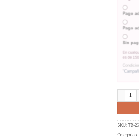
Pago a
Pago a
Sin pag
En cualqu
es de 150
Condicio
"
Campaña
SKU:
TB-2
Categorías