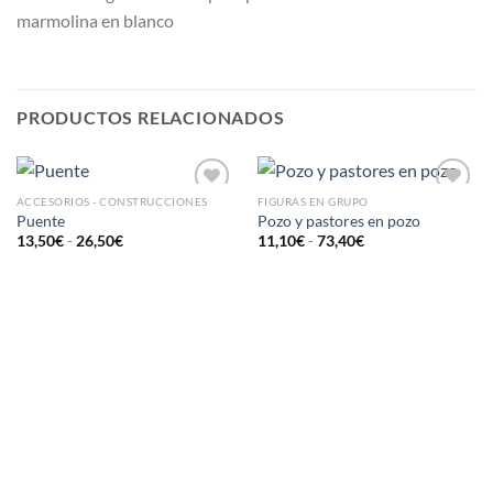
marmolina en blanco
PRODUCTOS RELACIONADOS
ACCESORIOS - CONSTRUCCIONES
FIGURAS EN GRUPO
AÑADIR
AÑADIR
Puente
Pozo y pastores en pozo
A LA
A LA
13,50
€
-
26,50
€
11,10
€
-
73,40
€
LISTA
LISTA
DE
DE
DESEOS
DESEOS