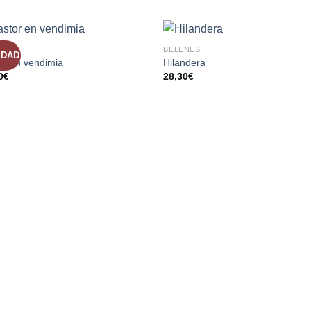
DE
DE
DESEOS
DESEO
NES
BELENES
EDAD
AÑADIR
AÑADI
or en vendimia
Hilandera
A LA
A LA
0
€
28,30
€
LISTA
LISTA
DE
DE
DESEOS
DESEO