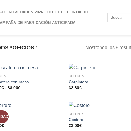
GO
NOVEDADES 2026
OUTLET
CONTACTO
AMPAÑA DE FABRICACIÓN ANTICIPADA
OS “OFICIOS”
Mostrando los 9 resul
NES
BELENES
AÑADIR
AÑADI
atero con mesa
Carpintero
A LA
A LA
0
€
-
38,00
€
33,80
€
LISTA
LISTA
DE
DE
DESEOS
DESEO
NES
BELENES
EDAD
AÑADIR
AÑADI
ero
Cestero
A LA
A LA
0
€
23,00
€
LISTA
LISTA