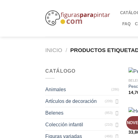
CATÁLO
FAQ
C
INICIO
/
PRODUCTOS ETIQUETAD
CATÁLOGO
BELE
Pesc
Animales
(286)
14,7
Artículos de decoración
(209)
Belenes
(853)
BELE
NOV
Colección infantil
(210)
Herr
33,8
Figuras variadas
(466)