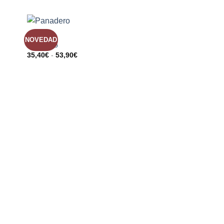
DE
S
DESEOS
BELENES
NOVEDAD
R
AÑADIR
Panadero
A LA
35,40
€
-
53,90
€
LISTA
DE
S
DESEOS