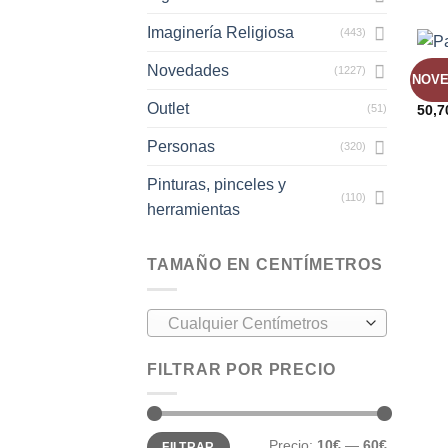
Imaginería Religiosa
(443)
Novedades
(1227)
BELE
NOV
Past
Outlet
50,7
(51)
Personas
(320)
Pinturas, pinceles y
(110)
herramientas
TAMAÑO EN CENTÍMETROS
Cualquier Centímetros
FILTRAR POR PRECIO
Precio:
10€
—
60€
FILTRAR