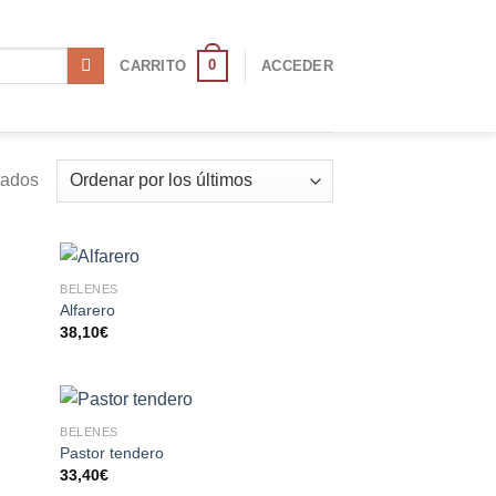
0
CARRITO
ACCEDER
tados
BELENES
R
AÑADIR
Alfarero
A LA
38,10
€
LISTA
DE
S
DESEOS
BELENES
R
AÑADIR
Pastor tendero
A LA
33,40
€
LISTA