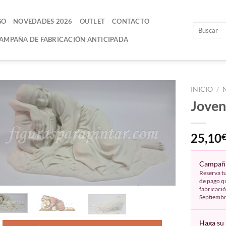
GO
NOVEDADES 2026
OUTLET
CONTACTO
AMPAÑA DE FABRICACIÓN ANTICIPADA
INICIO
/
Jove
AÑADIR
A LA
25,10
LISTA
DE
DESEOS
Campaña
Reserva tu
de pago qu
fabricació
Septiemb
Haga su 