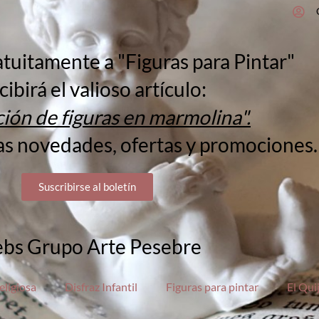
atuitamente a "Figuras para Pintar"
cibirá el valioso artículo:
ión de figuras en marmolina".
as novedades, ofertas y promociones.
Suscribirse al boletín
bs Grupo Arte Pesebre
eligiosa
Disfraz Infantil
Figuras para pintar
El Qui