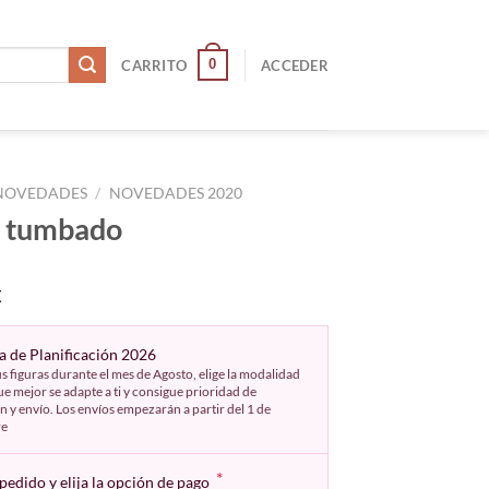
0
CARRITO
ACCEDER
NOVEDADES
/
NOVEDADES 2020
n tumbado
€
 de Planificación 2026
s figuras durante el mes de Agosto, elige la modalidad
e mejor se adapte a ti y consigue prioridad de
n y envío. Los envíos empezarán a partir del 1 de
re
*
pedido y elija la opción de pago