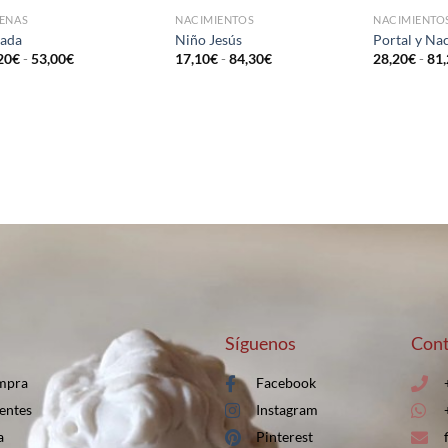
ENAS
NACIMIENTOS
NACIMIENTO
AÑADIR
AÑADIR
ada
Niño Jesús
Portal y Na
A LA
A LA
20
€
-
53,00
€
17,10
€
-
84,30
€
28,20
€
-
81
LISTA
LISTA
DE
DE
DESEOS
DESEOS
Síguenos
Cont
mpra
Facebook
entes
Instagram
a
Pinterest