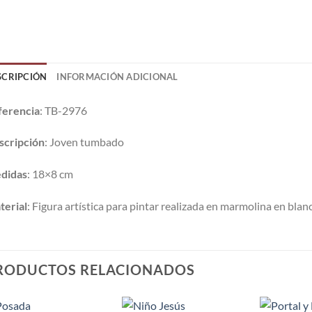
SCRIPCIÓN
INFORMACIÓN ADICIONAL
ferencia
: TB-2976
scripción
: Joven tumbado
didas
: 18×8 cm
terial
: Figura artística para pintar realizada en marmolina en blan
RODUCTOS RELACIONADOS