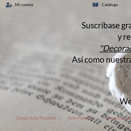
Mi cuenta
Catálogo
Suscríbase gr
y re
"Decorac
Así como nuestr
We
Grupo Arte Pesebre
Arte Pesebre
Imaginería R