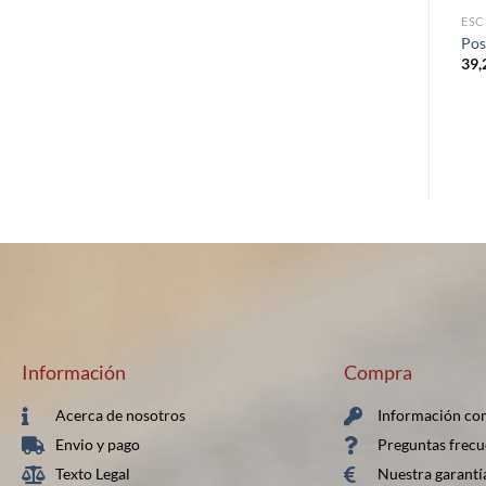
ESC
Pos
39,
Información
Compra
Acerca de nosotros
Información co
Envio y pago
Preguntas frecu
Texto Legal
Nuestra garantí