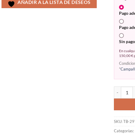
AÑADIR A LA LISTA DE DESEOS
Pago ad
Pago ad
Sin pago
En cualqui
150,00 € p
Condicio
"
Campaña
SKU:
TB-29
Categorías: