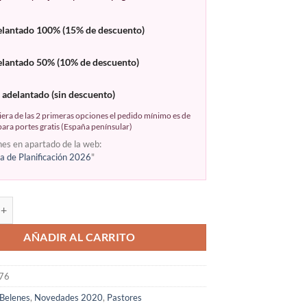
elantado 100% (15% de descuento)
elantado 50% (10% de descuento)
 adelantado (sin descuento)
era de las 2 primeras opciones el pedido mínimo es de
ara portes gratis (España penínsular)
nes en apartado de la web:
 de Planificación 2026
"
AÑADIR AL CARRITO
76
Belenes
,
Novedades 2020
,
Pastores