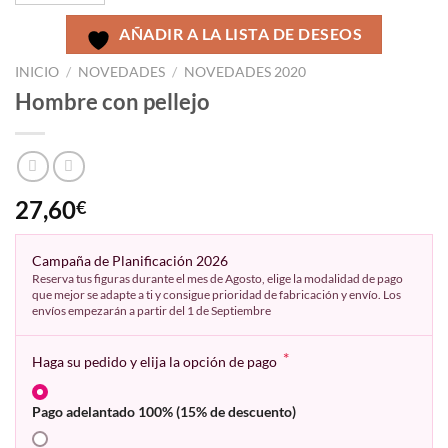
AÑADIR A LA LISTA DE DESEOS
INICIO
/
NOVEDADES
/
NOVEDADES 2020
Hombre con pellejo
27,60
€
Campaña de Planificación 2026
Reserva tus figuras durante el mes de Agosto, elige la modalidad de pago
que mejor se adapte a ti y consigue prioridad de fabricación y envío. Los
envíos empezarán a partir del 1 de Septiembre
*
Haga su pedido y elija la opción de pago
Pago adelantado 100% (15% de descuento)