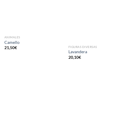
AÑADIR
AÑADIR
A LA
A LA
LISTA
LISTA
DE
DE
DESEOS
DESEOS
ANIMALES
Camello
FIGURAS DIVERSAS
21,50
€
Lavandera
20,10
€