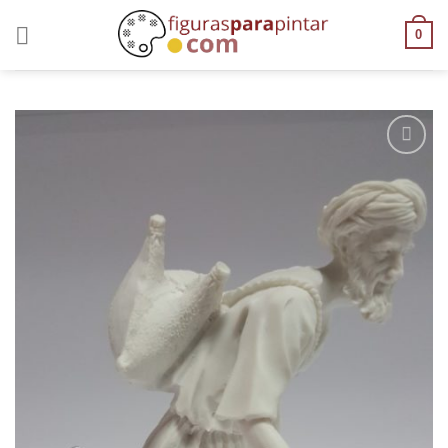
0
AÑADIR
A LA
LISTA
DE
DESEOS