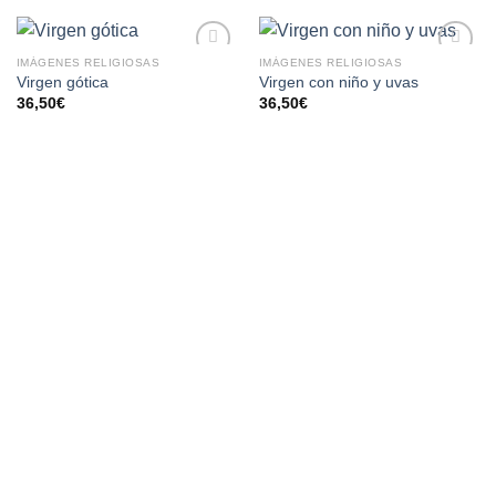
IMÁGENES RELIGIOSAS
IMÁGENES RELIGIOSAS
AÑADIR
AÑADIR
Virgen gótica
Virgen con niño y uvas
A LA
A LA
36,50
€
36,50
€
LISTA
LISTA
DE
DE
DESEOS
DESEOS