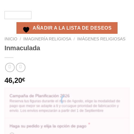
AÑADIR A LA LISTA DE DESEOS
INICIO
/
IMAGINERÍA RELIGIOSA
/
IMÁGENES RELIGIOSAS
Inmaculada
46,20
€
Campaña de Planificación 2026
Reserva tus figuras durante el mes de Agosto, elige la modalidad de
pago que mejor se adapte a ti y consigue prioridad de fabricación y
envío. Los envíos empezarán a partir del 1 de Septiembre
*
Haga su pedido y elija la opción de pago