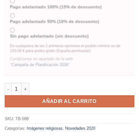
Pago adelantado 100% (15% de descuento)
Pago adelantado 50% (10% de descuento)
Sin pago adelantado (sin descuento)
En cualquiera de las 2 primeras opciones el pedido mínimo es de
150,00 € para portes gratis (España penínsular)
Condiciones en apartado de la web:
"
Campaña de Planificación 2026
"
AÑADIR AL CARRITO
SKU:
TB-588
Categorías:
Imágenes religiosas
,
Novedades 2020