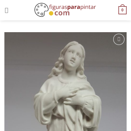
0
AÑADIR
A LA
LISTA
DE
DESEOS