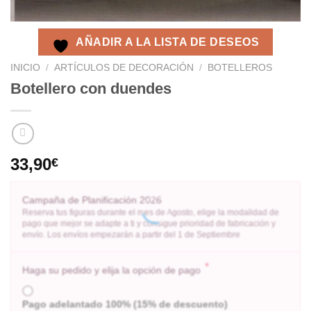
AÑADIR A LA LISTA DE DESEOS
INICIO
/
ARTÍCULOS DE DECORACIÓN
/
BOTELLEROS
Botellero con duendes
33,90
€
Campaña de Planificación 2026
Reserva tus figuras durante el mes de Agosto, elige la modalidad de
pago que mejor se adapte a ti y consigue prioridad de fabricación y
envío. Los envíos empezarán a partir del 1 de Septiembre
*
Haga su pedido y elija la opción de pago
Pago adelantado 100% (15% de descuento)