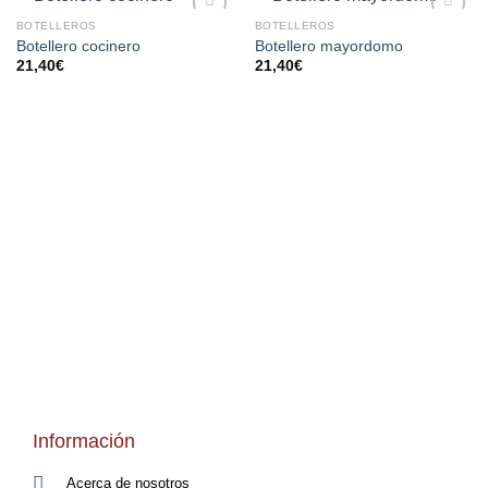
BOTELLEROS
BOTELLEROS
AÑADIR
AÑADIR
Botellero cocinero
Botellero mayordomo
A LA
A LA
21,40
€
21,40
€
LISTA
LISTA
DE
DE
DESEOS
DESEOS
Información
Acerca de nosotros