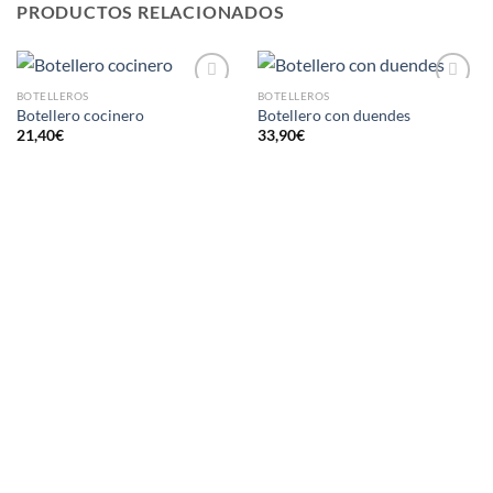
PRODUCTOS RELACIONADOS
BOTELLEROS
BOTELLEROS
AÑADIR
AÑADIR
Botellero cocinero
Botellero con duendes
A LA
A LA
21,40
€
33,90
€
LISTA
LISTA
DE
DE
DESEOS
DESEOS