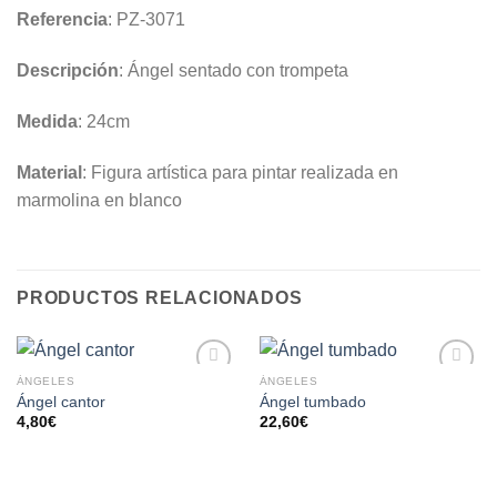
Referencia
: PZ-3071
Descripción
: Ángel sentado con trompeta
Medida
: 24cm
Material
: Figura artística para pintar realizada en
marmolina en blanco
PRODUCTOS RELACIONADOS
ÁNGELES
ÁNGELES
AÑADIR
AÑADIR
Ángel cantor
Ángel tumbado
A LA
A LA
4,80
€
22,60
€
LISTA
LISTA
DE
DE
DESEOS
DESEOS