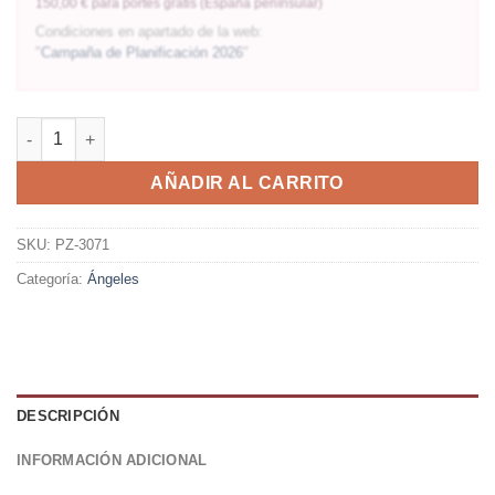
150,00 € para portes gratis (España penínsular)
Condiciones en apartado de la web:
"
Campaña de Planificación 2026
"
AÑADIR AL CARRITO
SKU:
PZ-3071
Categoría:
Ángeles
DESCRIPCIÓN
INFORMACIÓN ADICIONAL