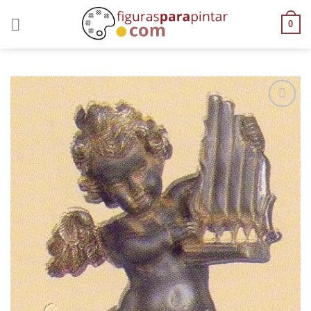
0
AÑADIR
A LA
LISTA
DE
DESEOS