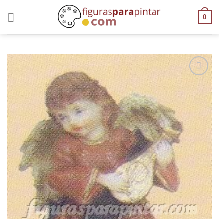
0
AÑADIR
A LA
LISTA
DE
DESEOS