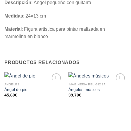
Descripción
: Ángel pequeño con guitarra
Medidas
: 24×13 cm
Material
: Figura artística para pintar realizada en
marmolina en blanco
PRODUCTOS RELACIONADOS
ÁNGELES
IMAGINERÍA RELIGIOSA
AÑADIR
AÑADIR
Ángel de pie
Ángeles músicos
A LA
A LA
45,80
€
39,70
€
LISTA
LISTA
DE
DE
DESEOS
DESEOS