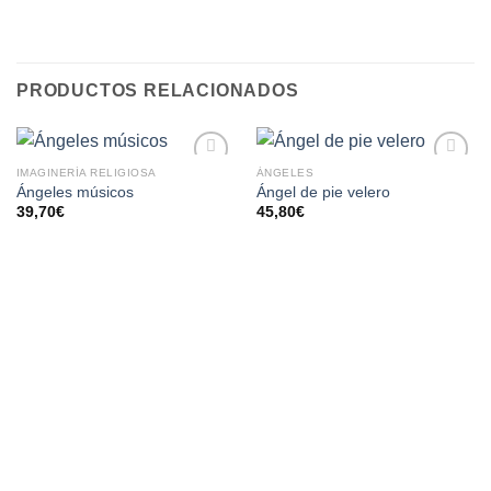
PRODUCTOS RELACIONADOS
IMAGINERÍA RELIGIOSA
ÁNGELES
AÑADIR
AÑADIR
Ángeles músicos
Ángel de pie velero
A LA
A LA
39,70
€
45,80
€
LISTA
LISTA
DE
DE
DESEOS
DESEOS