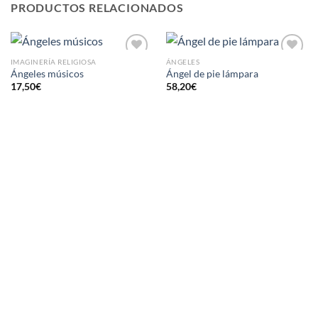
PRODUCTOS RELACIONADOS
IMAGINERÍA RELIGIOSA
ÁNGELES
AÑADIR
AÑADIR
Ángeles músicos
Ángel de pie lámpara
A LA
A LA
17,50
€
58,20
€
LISTA
LISTA
DE
DE
DESEOS
DESEOS