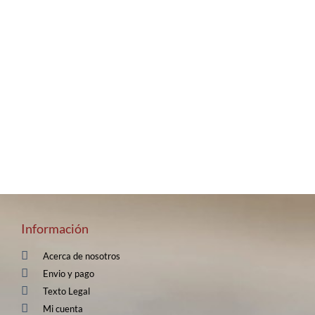
Información
Acerca de nosotros
Envio y pago
Texto Legal
Mi cuenta