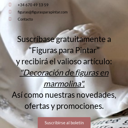
+34 670 49 13 59
figuras@figurasparapintar.com
Contacto
Suscríbase gratuitamente a
"Figuras para Pintar"
y recibirá el valioso artículo:
"Decoración de figuras en
marmolina".
Así como nuestras novedades,
ofertas y promociones.
Suscribirse al boletín