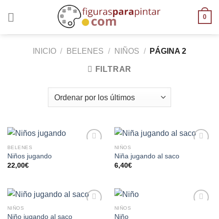
0
INICIO
/
BELENES
/
NIÑOS
/
PÁGINA 2
FILTRAR
BELENES
NIÑOS
AÑADIR
AÑADIR
Niños jugando
Niña jugando al saco
A LA
A LA
22,00
€
6,40
€
LISTA
LISTA
DE
DE
DESEOS
DESEOS
NIÑOS
NIÑOS
AÑADIR
AÑADIR
Niño jugando al saco
Niño