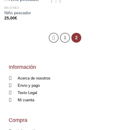
BELENES
AÑADIR
Niño pescador
A LA
25,00
€
LISTA
DE
DESEOS
1
2
Información
Acerca de nosotros
Envio y pago
Texto Legal
Mi cuenta
Compra