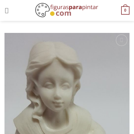
0
AÑADIR
A LA
LISTA
DE
DESEOS