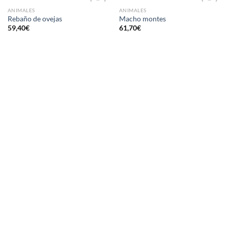
ANIMALES
ANIMALES
AÑADIR
AÑADIR
Rebaño de ovejas
Macho montes
A LA
A LA
59,40
€
61,70
€
LISTA
LISTA
DE
DE
DESEOS
DESEOS