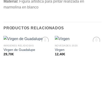
Material
: Figura artística para pintar realizada en
marmolina en blanco
PRODUCTOS RELACIONADOS
IMÁGENES RELIGIOSAS
NOVEDADES 2020
AÑADIR
AÑADIR
Virgen de Guadalupe
Virgen
A LA
A LA
29,70
€
12,40
€
LISTA
LISTA
DE
DE
DESEOS
DESEOS