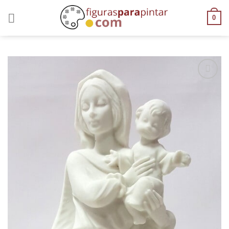
0
AÑADIR
A LA
LISTA
DE
DESEOS