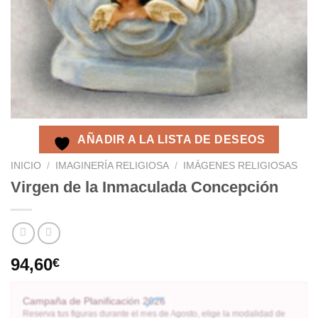
AÑADIR A LA LISTA DE DESEOS
INICIO
/
IMAGINERÍA RELIGIOSA
/
IMÁGENES RELIGIOSAS
Virgen de la Inmaculada Concepción
94,60
€
Campaña de Planificación 2026
Reserva tus figuras durante el mes de Agosto, elige la modalidad de