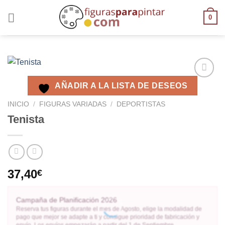
0
AÑADIR A LA LISTA DE DESEOS
AÑADIR
A LA
INICIO
/
FIGURAS VARIADAS
/
DEPORTISTAS
LISTA
Tenista
DE
DESEOS
37,40
€
Campaña de Planificación 2026
Reserva tus figuras durante el mes de Agosto, elige la modalidad de
pago que mejor se adapte a ti y consigue prioridad de fabricación y
envío. Los envíos empezarán a partir del 1 de Septiembre