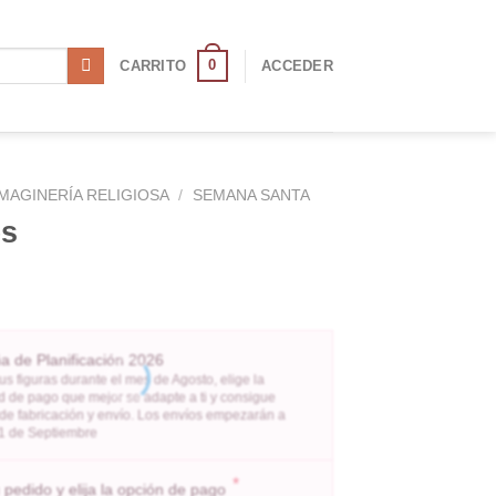
0
CARRITO
ACCEDER
IMAGINERÍA RELIGIOSA
/
SEMANA SANTA
es
 de Planificación 2026
us figuras durante el mes de Agosto, elige la
 de pago que mejor se adapte a ti y consigue
 de fabricación y envío. Los envíos empezarán a
l 1 de Septiembre
*
pedido y elija la opción de pago