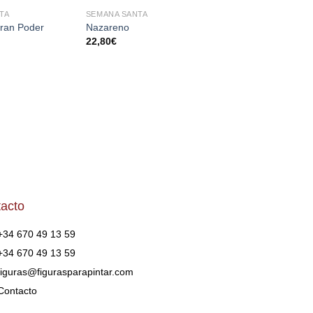
TA
SEMANA SANTA
SEMANA SANTA
AÑADIR
AÑADIR
AÑA
Gran Poder
Nazareno
Nazareno
A LA
A LA
A 
22,80
€
18,70
€
LISTA
LISTA
LI
DE
DE
D
DESEOS
DESEOS
DES
acto
+34 670 49 13 59
+34 670 49 13 59
figuras@figurasparapintar.com
Contacto