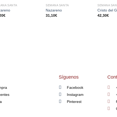
ANA SANTA
SEMANA SANTA
SEMANA SAN
AÑADIR
AÑADIR
zareno
Nazareno
Cristo del 
A LA
A LA
20
€
31,10
€
42,30
€
LISTA
LISTA
DE
DE
DESEOS
DESEOS
Síguenos
Cont
mpra
Facebook
uentes
Instagram
ía
Pinterest