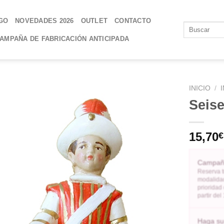
GO
NOVEDADES 2026
OUTLET
CONTACTO
AMPAÑA DE FABRICACIÓN ANTICIPADA
INICIO
/
Seis
AÑADIR
A LA
15,70
€
LISTA
DE
DESEOS
Campaña
Reserva t
modalidad
prioridad
partir de
Haga su 