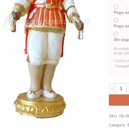
Pago a
Pago a
Sin pag
En cualqu
es de 150
Condicio
"
Campaña
SKU:
TB-7
Categoría: