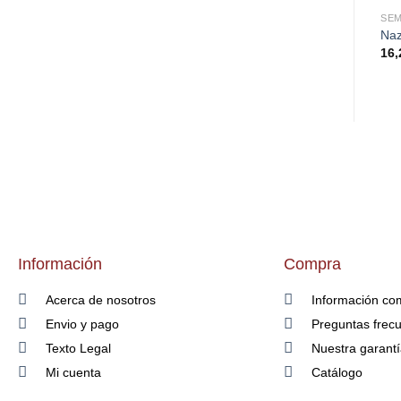
SEM
Na
16,
Información
Compra
Acerca de nosotros
Información co
Envio y pago
Preguntas frec
Texto Legal
Nuestra garant
Mi cuenta
Catálogo