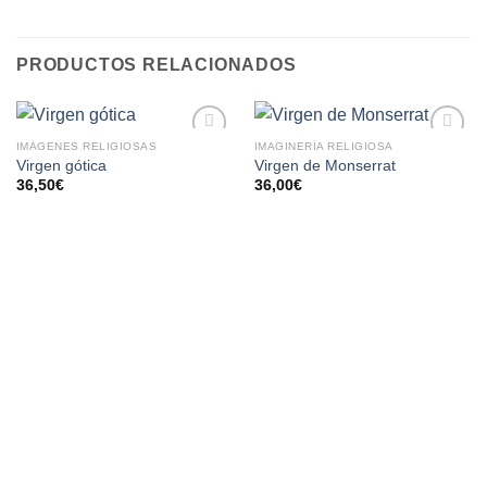
PRODUCTOS RELACIONADOS
IMÁGENES RELIGIOSAS
IMAGINERÍA RELIGIOSA
AÑADIR
AÑADIR
Virgen gótica
Virgen de Monserrat
A LA
A LA
36,50
€
36,00
€
LISTA
LISTA
DE
DE
DESEOS
DESEOS