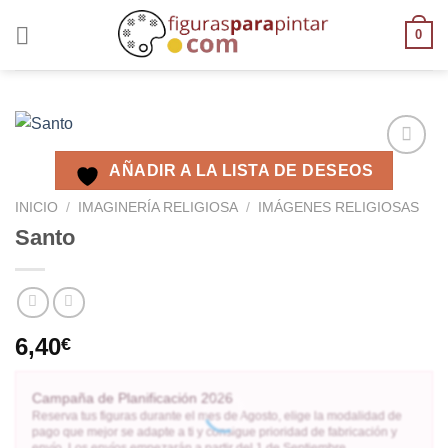
0
AÑADIR A LA LISTA DE DESEOS
AÑADIR
A LA
INICIO
/
IMAGINERÍA RELIGIOSA
/
IMÁGENES RELIGIOSAS
LISTA
Santo
DE
DESEOS
6,40
€
Campaña de Planificación 2026
Reserva tus figuras durante el mes de Agosto, elige la modalidad de
pago que mejor se adapte a ti y consigue prioridad de fabricación y
envío. Los envíos empezarán a partir del 1 de Septiembre