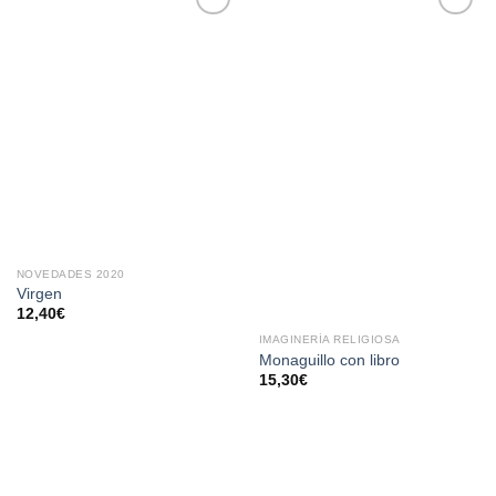
AÑADIR
AÑADIR
A LA
A LA
LISTA
LISTA
DE
DE
DESEOS
DESEOS
NOVEDADES 2020
Virgen
12,40
€
IMAGINERÍA RELIGIOSA
Monaguillo con libro
15,30
€