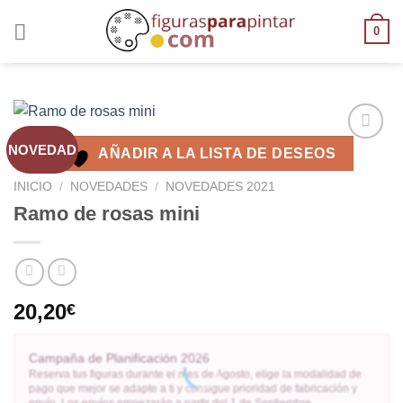
0
NOVEDAD
AÑADIR A LA LISTA DE DESEOS
AÑADIR
A LA
INICIO
/
NOVEDADES
/
NOVEDADES 2021
LISTA
Ramo de rosas mini
DE
DESEOS
20,20
€
Campaña de Planificación 2026
Reserva tus figuras durante el mes de Agosto, elige la modalidad de
pago que mejor se adapte a ti y consigue prioridad de fabricación y
envío. Los envíos empezarán a partir del 1 de Septiembre