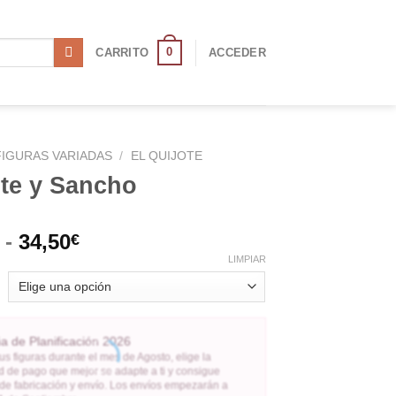
0
CARRITO
ACCEDER
FIGURAS VARIADAS
/
EL QUIJOTE
ote y Sancho
-
34,50
€
LIMPIAR
 de Planificación 2026
us figuras durante el mes de Agosto, elige la
 de pago que mejor se adapte a ti y consigue
 de fabricación y envío. Los envíos empezarán a