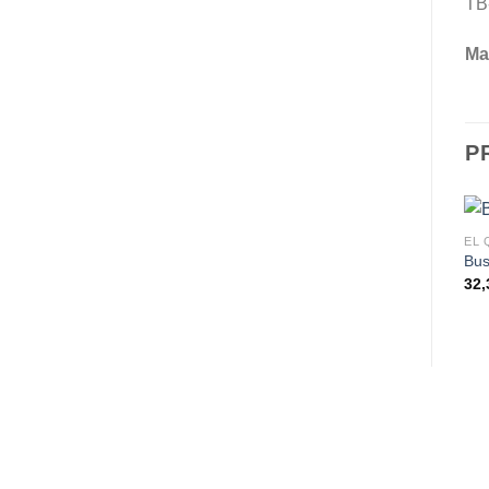
TB
Mat
P
EL 
Bus
32,