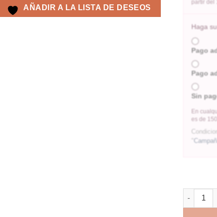
partir de
AÑADIR A LA LISTA DE DESEOS
Haga su 
Pago a
Pago a
Sin pag
En cualqu
es de 150
Condicio
"
Campaña