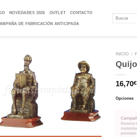
GO
NOVEDADES 2026
OUTLET
CONTACTO
AMPAÑA DE FABRICACIÓN ANTICIPADA
INICIO
/
Quij
AÑADIR
A LA
16,70
€
LISTA
DE
DESEOS
Opciones
Campaña
Reserva t
modalidad
prioridad