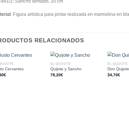
-891/2: Sancho sentado, 20 cm
erial
: Figura artística para pintar realizada en marmolina en bl
RODUCTOS RELACIONADOS
QUIJOTE
EL QUIJOTE
EL QUIJOTE
AÑADIR
AÑADIR
to Cervantes
Quijote y Sancho
Don Quijot
A LA
A LA
30
€
78,20
€
34,70
€
LISTA
LISTA
DE
DE
DESEOS
DESEOS