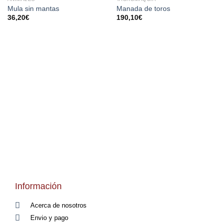
AÑADIR
AÑADIR
Mula sin mantas
Manada de toros
A LA
A LA
36,20
€
190,10
€
LISTA
LISTA
DE
DE
DESEOS
DESEOS
Información
Acerca de nosotros
Envio y pago