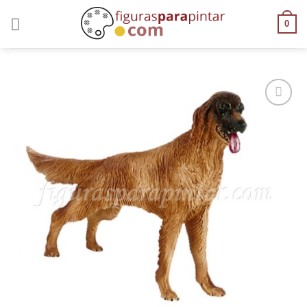
0
AÑADIR
A LA
LISTA
DE
DESEOS