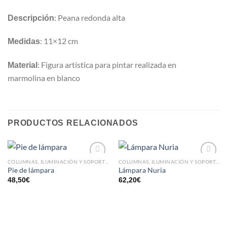
: Peana redonda alta
Descripción
: 11×12 cm
Medidas
: Figura artística para pintar realizada en
Material
marmolina en blanco
PRODUCTOS RELACIONADOS
COLUMNAS, ILUMINACIÓN Y SOPORTES
COLUMNAS, ILUMINACIÓN Y SOPORTES
AÑADIR
AÑADIR
Pie de lámpara
Lámpara Nuria
A LA
A LA
48,50
€
62,20
€
LISTA
LISTA
DE
DE
DESEOS
DESEOS