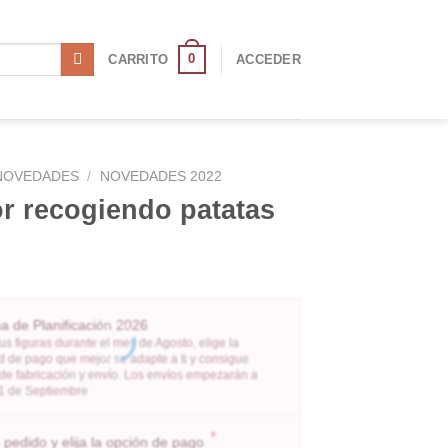
0
CARRITO
ACCEDER
NOVEDADES
/
NOVEDADES 2022
r recogiendo patatas
 de Planificación 2026
us figuras durante el mes de Agosto, elige la
 de pago que mejor se adapte a ti y consigue
 de fabricación y envío. Los envíos empezarán a
l 1 de Septiembre
*
pedido y elija la opción de pago