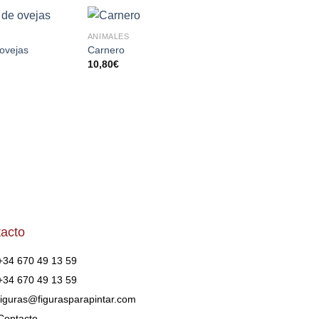
ANIMALES
FIGURAS DIVERSAS
AÑADIR
AÑADIR
AÑA
ovejas
Carnero
Lavandera
A LA
A LA
A 
10,80
€
20,10
€
LISTA
LISTA
LI
DE
DE
D
DESEOS
DESEOS
DES
acto
+34 670 49 13 59
+34 670 49 13 59
figuras@figurasparapintar.com
Contacto