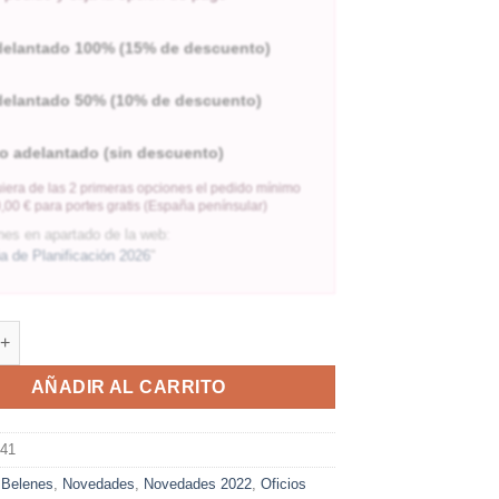
delantado 100% (15% de descuento)
delantado 50% (10% de descuento)
o adelantado (sin descuento)
iera de las 2 primeras opciones el pedido mínimo
,00 € para portes gratis (España penínsular)
nes en apartado de la web:
 de Planificación 2026
"
AÑADIR AL CARRITO
741
:
Belenes
,
Novedades
,
Novedades 2022
,
Oficios