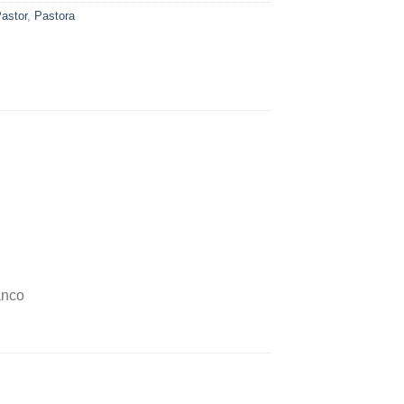
astor
,
Pastora
anco