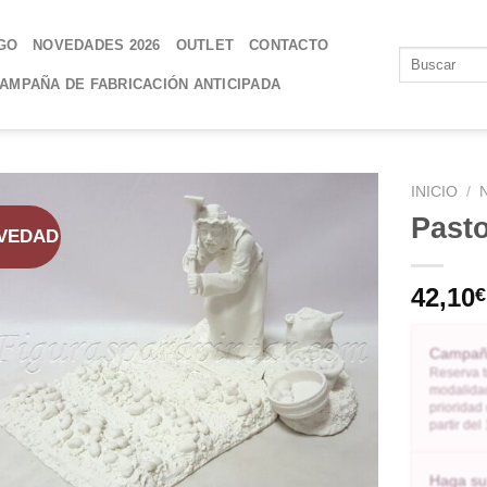
GO
NOVEDADES 2026
OUTLET
CONTACTO
AMPAÑA DE FABRICACIÓN ANTICIPADA
INICIO
/
Pasto
VEDAD
AÑADIR
A LA
42,10
€
LISTA
DE
DESEOS
Campaña
Reserva t
modalidad
prioridad
partir de
Haga su 