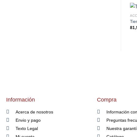
Tie
81,
Información
Compra
Acerca de nosotros
Información co
Envio y pago
Preguntas frec
Texto Legal
Nuestra garant
Mi cuenta
Catálogo