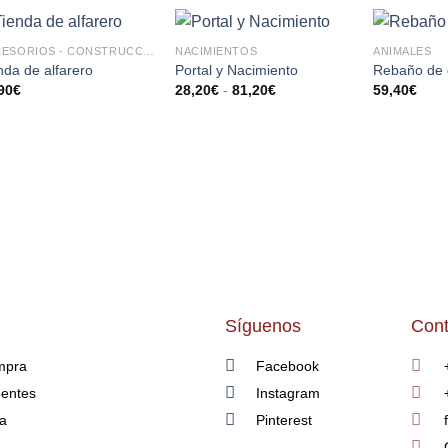
ACCESORIOS - CONSTRUCCIONES
NACIMIENTOS
ANIMALES
AÑADIR
AÑADIR
nda de alfarero
Portal y Nacimiento
Rebaño de 
A LA
A LA
90
€
28,20
€
-
81,20
€
59,40
€
LISTA
LISTA
DE
DE
DESEOS
DESEOS
Síguenos
Cont
mpra
Facebook
uentes
Instagram
ía
Pinterest