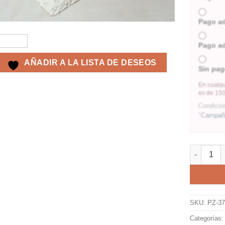
Pago a
Pago a
AÑADIR A LA LISTA DE DESEOS
Sin pag
En cualqu
es de 150
Condicio
"
Campaña
SKU:
PZ-3
Categorías