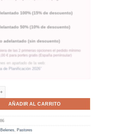
delantado 100% (15% de descuento)
delantado 50% (10% de descuento)
o adelantado (sin descuento)
iera de las 2 primeras opciones el pedido mínimo
,00 € para portes gratis (España penínsular)
nes en apartado de la web:
 de Planificación 2026
"
AÑADIR AL CARRITO
286
:
Belenes
,
Pastores