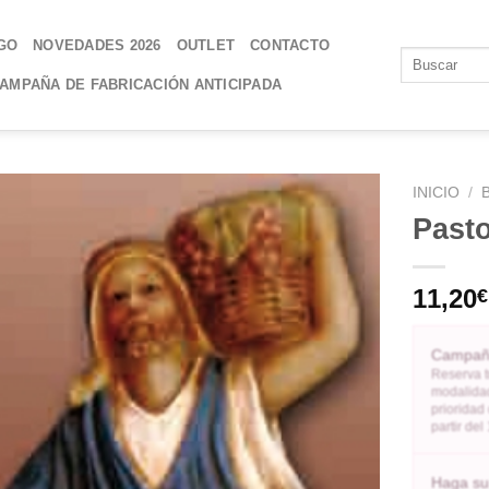
GO
NOVEDADES 2026
OUTLET
CONTACTO
AMPAÑA DE FABRICACIÓN ANTICIPADA
INICIO
/
Past
AÑADIR
A LA
11,20
€
LISTA
DE
DESEOS
Campaña
Reserva t
modalidad
prioridad
partir de
Haga su 