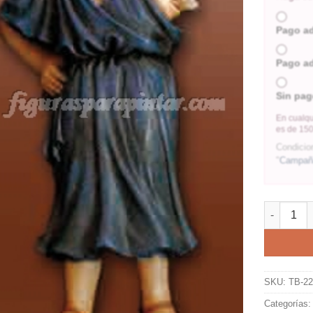
Pago a
Pago a
Sin pag
En cualqu
es de 150
Condicio
"
Campaña
SKU:
TB-2
Categorías