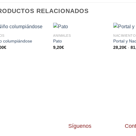
RODUCTOS RELACIONADOS
OS
ANIMALES
NACIMIENTO
AÑADIR
AÑADIR
o columpiándose
Pato
Portal y Na
A LA
A LA
00
€
9,20
€
28,20
€
-
81
LISTA
LISTA
DE
DE
DESEOS
DESEOS
Síguenos
Cont