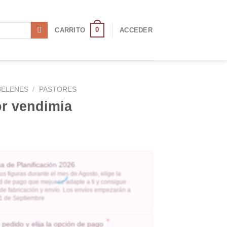
0
CARRITO
ACCEDER
BELENES
/
PASTORES
or vendimia
 de Planificación 2026
us figuras durante el mes de Agosto, elige la
 de pago que mejor se adapte a ti y consigue
 de fabricación y envío. Los envíos empezarán a
l 1 de Septiembre
*
pedido y elija la opción de pago