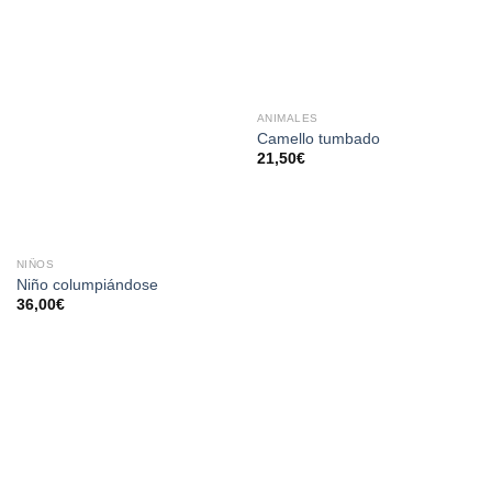
AÑADIR
AÑADIR
A LA
A LA
LISTA
LISTA
DE
DE
DESEOS
DESEOS
ANIMALES
Camello tumbado
21,50
€
NIÑOS
Niño columpiándose
36,00
€