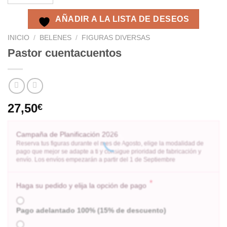
AÑADIR A LA LISTA DE DESEOS
INICIO
/
BELENES
/
FIGURAS DIVERSAS
Pastor cuentacuentos
27,50
€
Campaña de Planificación 2026
Reserva tus figuras durante el mes de Agosto, elige la modalidad de
pago que mejor se adapte a ti y consigue prioridad de fabricación y
envío. Los envíos empezarán a partir del 1 de Septiembre
*
Haga su pedido y elija la opción de pago
Pago adelantado 100% (15% de descuento)