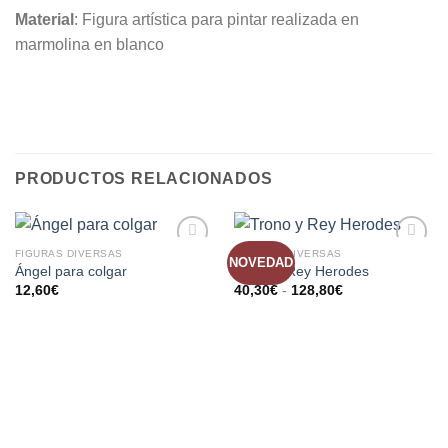
Material
: Figura artística para pintar realizada en
marmolina en blanco
PRODUCTOS RELACIONADOS
FIGURAS DIVERSAS
FIGURAS DIVERSAS
NOVEDAD
AÑADIR
AÑADIR
Ángel para colgar
Trono y Rey Herodes
A LA
A LA
12,60
€
40,30
€
-
128,80
€
LISTA
LISTA
DE
DE
DESEOS
DESEOS