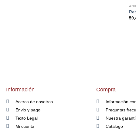
ANI
Reb
59,
Información
Compra
Acerca de nosotros
Información co
Envio y pago
Preguntas frec
Texto Legal
Nuestra garant
Mi cuenta
Catálogo