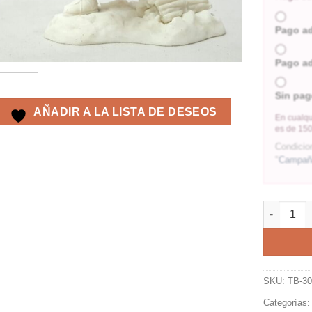
Pago a
Pago a
Sin pag
AÑADIR A LA LISTA DE DESEOS
En cualqu
es de 150
Condicio
"
Campaña
SKU:
TB-3
Categorías