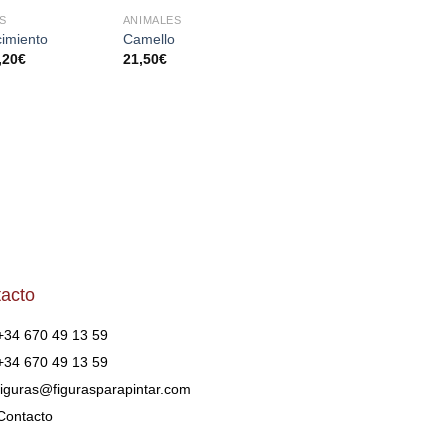
S
ANIMALES
AÑADIR
AÑADIR
AÑA
cimiento
Camello
Puente
A LA
A LA
A 
,20
€
21,50
€
13,50
€
-
26,50
€
LISTA
LISTA
LI
DE
DE
D
DESEOS
DESEOS
DES
acto
+34 670 49 13 59
+34 670 49 13 59
figuras@figurasparapintar.com
Contacto