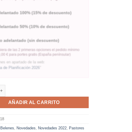
delantado 100% (15% de descuento)
delantado 50% (10% de descuento)
o adelantado (sin descuento)
iera de las 2 primeras opciones el pedido mínimo
,00 € para portes gratis (España penínsular)
nes en apartado de la web:
 de Planificación 2026
"
AÑADIR AL CARRITO
018
:
Belenes
,
Novedades
,
Novedades 2022
,
Pastores