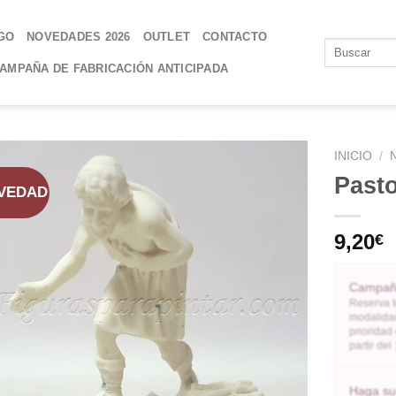
GO
NOVEDADES 2026
OUTLET
CONTACTO
AMPAÑA DE FABRICACIÓN ANTICIPADA
INICIO
/
Pasto
VEDAD
AÑADIR
A LA
9,20
€
LISTA
DE
DESEOS
Campaña
Reserva t
modalidad
prioridad
partir de
Haga su 