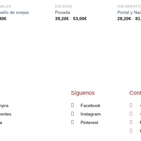
MALES
ESCENAS
NACIMIENTO
AÑADIR
AÑADIR
año de ovejas
Posada
Portal y Na
A LA
A LA
40
€
39,20
€
-
53,00
€
28,20
€
-
81
LISTA
LISTA
DE
DE
DESEOS
DESEOS
Síguenos
Cont
mpra
Facebook
uentes
Instagram
ía
Pinterest