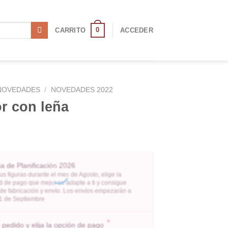
0
CARRITO
ACCEDER
NOVEDADES
/
NOVEDADES 2022
r con leña
 de Planificación 2026
us figuras durante el mes de Agosto, elige la
 de pago que mejor se adapte a ti y consigue
 de fabricación y envío. Los envíos empezarán a
l 1 de Septiembre
*
pedido y elija la opción de pago