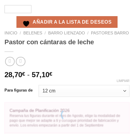
AÑADIR A LA LISTA DE DESEOS
INICIO
/
BELENES
/
BARRO LIENZADO
/
PASTORES BARRO
Pastor con cántaras de leche
28,70
-
57,10
€
€
LIMPIAR
Para figuras de
Campaña de Planificación 2026
Reserva tus figuras durante el mes de Agosto, elige la modalidad de
pago que mejor se adapte a ti y consigue prioridad de fabricación y
envío. Los envíos empezarán a partir del 1 de Septiembre