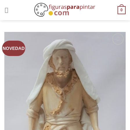
0
NOVEDAD
AÑADIR
A LA
LISTA
DE
DESEOS