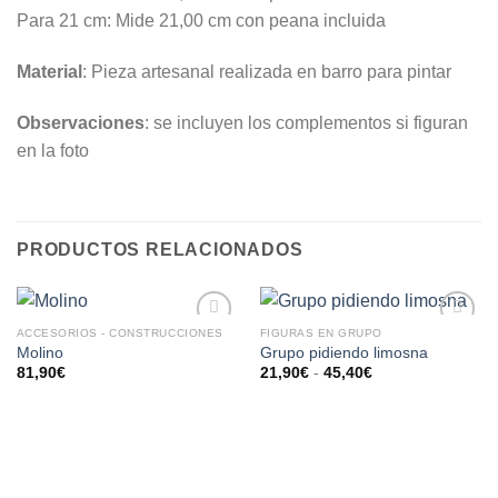
Para 21 cm: Mide 21,00 cm con peana incluida
Material
: Pieza artesanal realizada en barro para pintar
Observaciones
: se incluyen los complementos si figuran
en la foto
PRODUCTOS RELACIONADOS
ACCESORIOS - CONSTRUCCIONES
FIGURAS EN GRUPO
AÑADIR
AÑADIR
Molino
Grupo pidiendo limosna
A LA
A LA
81,90
€
21,90
€
-
45,40
€
LISTA
LISTA
DE
DE
DESEOS
DESEOS