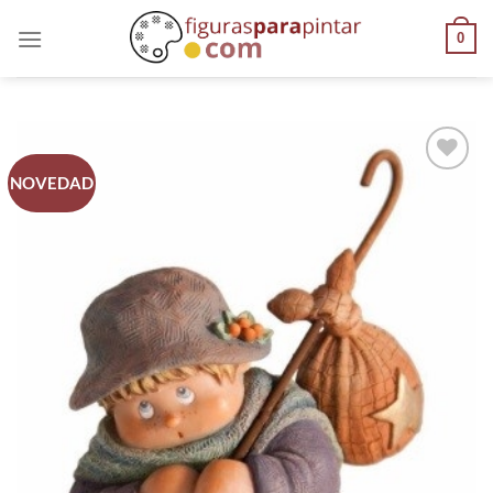
0
NOVEDAD
AÑADIR
A LA
LISTA
DE
DESEOS