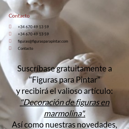
Contacto
+34 670 49 13 59
+34 670 49 13 59
figuras@figurasparapintar.com
Contacto
Suscríbase gratuitamente a
"Figuras para Pintar"
y recibirá el valioso artículo:
"Decoración de figuras en
marmolina".
Así como nuestras novedades,