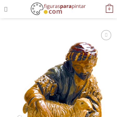
0
AÑADIR
A LA
LISTA
DE
DESEOS