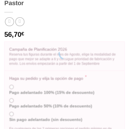
Pastor
56,70
€
Campaña de Planificación 2026
Reserva tus figuras durante el mes de Agosto, elige la modalidad de
pago que mejor se adapte a ti y consigue prioridad de fabricación y
envío. Los envíos empezarán a partir del 1 de Septiembre
*
Haga su pedido y elija la opción de pago
Pago adelantado 100% (15% de descuento)
Pago adelantado 50% (10% de descuento)
Sin pago adelantado (sin descuento)
En cualquiera de las 2 primeras opciones el pedido mínimo es de