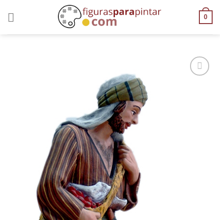
0
AÑADIR
A LA
LISTA
DE
DESEOS