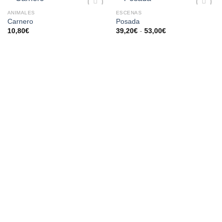
ANIMALES
ESCENAS
AÑADIR
AÑADIR
Carnero
Posada
A LA
A LA
10,80
€
39,20
€
-
53,00
€
LISTA
LISTA
DE
DE
DESEOS
DESEOS