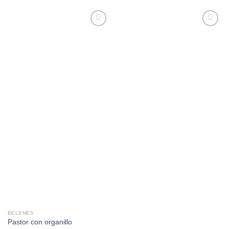
AÑADIR
AÑADIR
A LA
A LA
LISTA
LISTA
DE
DE
DESEOS
DESEOS
BELENES
Pastor con organillo