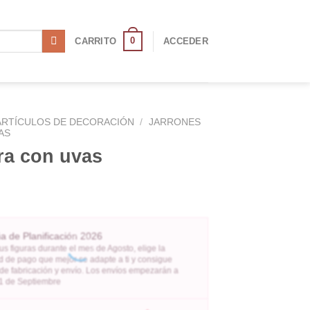
0
CARRITO
ACCEDER
ARTÍCULOS DE DECORACIÓN
/
JARRONES
AS
ra con uvas
 de Planificación 2026
us figuras durante el mes de Agosto, elige la
 de pago que mejor se adapte a ti y consigue
 de fabricación y envío. Los envíos empezarán a
l 1 de Septiembre