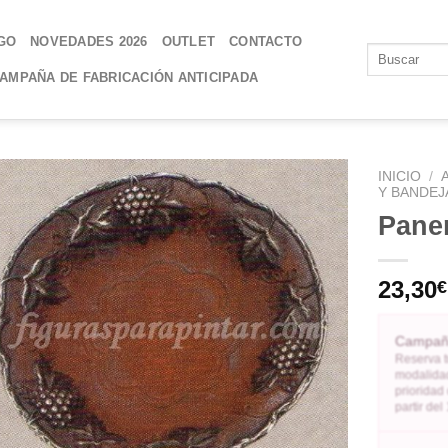
GO
NOVEDADES 2026
OUTLET
CONTACTO
AMPAÑA DE FABRICACIÓN ANTICIPADA
INICIO
/
Y BANDEJ
Pane
AÑADIR
A LA
LISTA
23,30
€
DE
DESEOS
Campaña
Reserva t
modalidad
prioridad
partir de