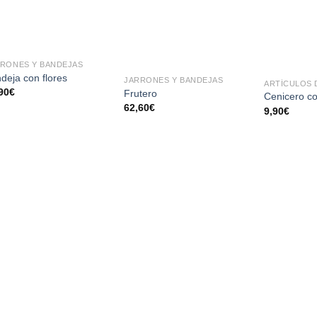
AÑADIR
AÑADIR
A LA
A LA
LISTA
LISTA
RONES Y BANDEJAS
DE
DE
deja con flores
JARRONES Y BANDEJAS
ARTÍCULOS 
DESEOS
DESEOS
90
€
Frutero
Cenicero c
62,60
€
9,90
€