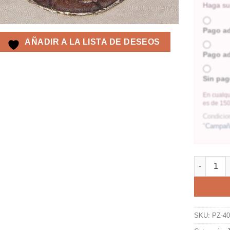
Haga su 
Pago a
AÑADIR A LA LISTA DE DESEOS
Pago a
Sin pag
En cualqu
es de 150
Condicio
"
Campaña
SKU:
PZ-4