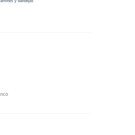
Jarrones y bandejas
anco