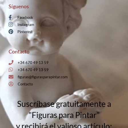
Síguenos
Facebook
Instagram
Pinterest
Contacto
+34 670 49 13 59
+34 670 49 13 59
figuras@figurasparapintar.com
Contacto
Suscríbase gratuitamente a
"Figuras para Pintar"
y recibirá el valioso artículo: