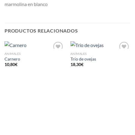
marmolina en blanco
PRODUCTOS RELACIONADOS
ANIMALES
ANIMALES
AÑADIR
AÑADIR
Carnero
Trío de ovejas
A LA
A LA
10,80
€
18,30
€
LISTA
LISTA
DE
DE
DESEOS
DESEOS