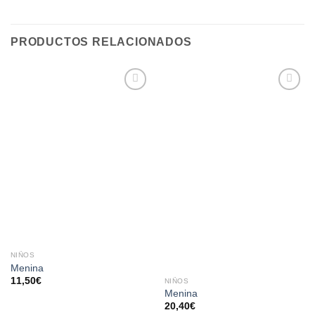
PRODUCTOS RELACIONADOS
AÑADIR
AÑADIR
A LA
A LA
LISTA
LISTA
DE
DE
DESEOS
DESEOS
NIÑOS
Menina
11,50
€
NIÑOS
Menina
20,40
€