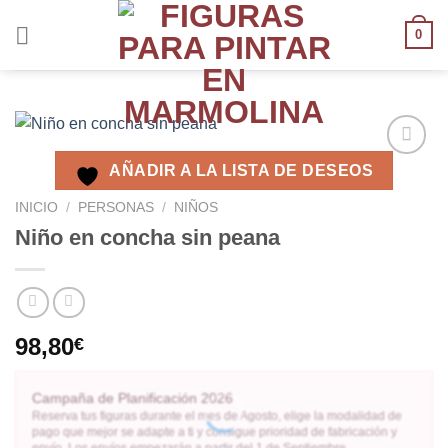
0
AÑADIR A LA LISTA DE DESEOS
AÑADIR
A LA
INICIO
/
PERSONAS
/
NIÑOS
LISTA
Niño en concha sin peana
DE
DESEOS
98,80
€
Campaña de Planificación 2026
Reserva tus figuras durante el mes de Agosto, elige la modalidad de
pago que mejor se adapte a ti y consigue prioridad de fabricación y
envío. Los envíos empezarán a partir del 1 de Septiembre